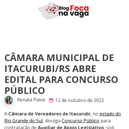
Skip
to
content
CÂMARA MUNICIPAL DE
ITACURUBI/RS ABRE
EDITAL PARA CONCURSO
PÚBLICO
Renata Paiva
12 de outubro de 2022
A
Câmara de Vereadores de Itacurubi
, no
estado do
Rio Grande do Sul
, divulga
Concurso Público
para
contratação de
Auxiliar de Apoio Legislativo
, sob