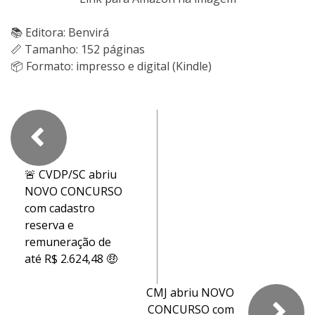
📚 Editora: Benvirá
📏 Tamanho: 152 páginas
📦 Formato: impresso e digital (Kindle)
🚨 CVDP/SC abriu
NOVO CONCURSO
com cadastro
reserva e
remuneração de
até R$ 2.624,48 🤑
CMJ abriu NOVO
CONCURSO com