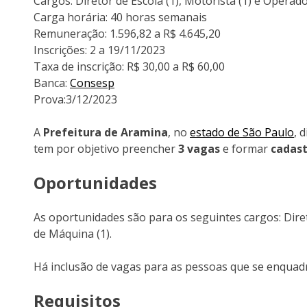
Cargos: Diretor de Escola (1), Motorista (1) e Operad
Carga horária: 40 horas semanais
Remuneração: 1.596,82 a R$ 4.645,20
Inscrições: 2 a 19/11/2023
Taxa de inscrição: R$ 30,00 a R$ 60,00
Banca:
Consesp
Prova:3/12/2023
A
Prefeitura de Aramina
, no
estado de São Paulo
, 
tem por objetivo preencher
3 vagas
e formar
cadast
Oportunidades
As oportunidades são para os seguintes cargos: Diret
de Máquina (1).
Há inclusão de vagas para as pessoas que se enquad
Requisitos