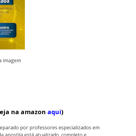
na imagem
(veja na amazon
aqui
)
reparado por professores especializados em
a apostila está atualizado, completo e