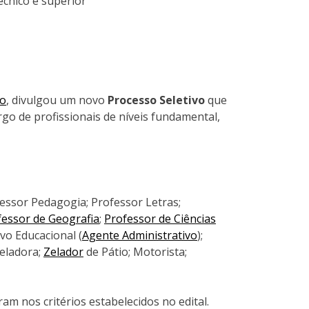
écnico e superior
so
, divulgou um novo
Processo Seletivo
que
go de profissionais de níveis fundamental,
essor Pedagogia; Professor Letras;
fessor de Geografia
;
Professor de Ciências
vo Educacional (
Agente Administrativo
);
Zeladora;
Zelador
de Pátio; Motorista;
m nos critérios estabelecidos no edital.