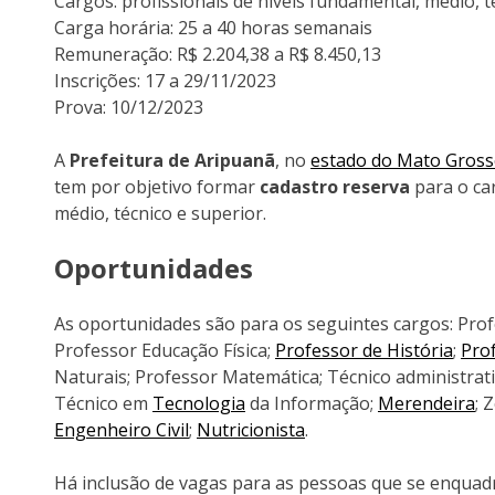
Cargos: profissionais de níveis fundamental, médio, t
Carga horária: 25 a 40 horas semanais
Remuneração: R$ 2.204,38 a R$ 8.450,13
Inscrições: 17 a 29/11/2023
Prova: 10/12/2023
A
Prefeitura de Aripuanã
, no
estado do Mato Gros
tem por objetivo formar
cadastro reserva
para o car
médio, técnico e superior.
Oportunidades
As oportunidades são para os seguintes cargos: Prof
Professor Educação Física;
Professor de História
;
Pro
Naturais; Professor Matemática; Técnico administrati
Técnico em
Tecnologia
da Informação;
Merendeira
; 
Engenheiro Civil
;
Nutricionista
.
Há inclusão de vagas para as pessoas que se enquadra