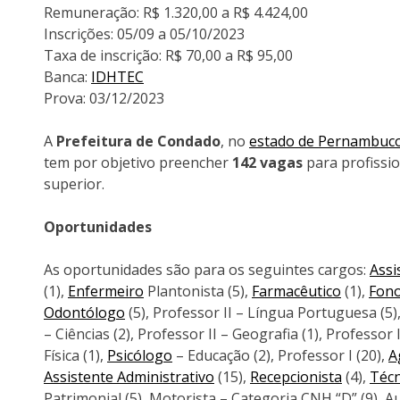
Remuneração: R$ 1.320,00 a R$ 4.424,00
Inscrições: 05/09 a 05/10/2023
Taxa de inscrição: R$ 70,00 a R$ 95,00
Banca:
IDHTEC
Prova: 03/12/2023
A
Prefeitura de Condado
, no
estado de Pernambuc
tem por objetivo preencher
142 vagas
para profissio
superior.
Oportunidades
As oportunidades são para os seguintes cargos:
Assi
(1),
Enfermeiro
Plantonista (5),
Farmacêutico
(1),
Fon
Odontólogo
(5), Professor II – Língua Portuguesa (5),
– Ciências (2), Professor II – Geografia (1), Professor 
Física (1),
Psicólogo
– Educação (2), Professor I (20),
A
Assistente Administrativo
(15),
Recepcionista
(4),
Téc
Patrimonial (5), Motorista – Categoria CNH “D” (9), Aux