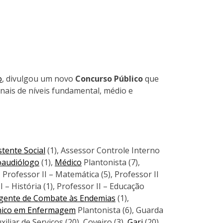
o
, divulgou um novo
Concurso Público
que
nais de níveis fundamental, médio e
stente Social
(1), Assessor Controle Interno
oaudiólogo
(1),
Médico
Plantonista (7),
 Professor II – Matemática (5), Professor II
II – História (1), Professor II – Educação
gente de Combate às Endemias
(1),
nico em Enfermagem
Plantonista (6), Guarda
iliar de Serviços (20), Coveiro (3),
Gari
(20)