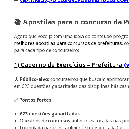
📲
VEJA A RELAÇÃO DOS GRUPOS DE ESTUDOS COM 
📚 Apostilas para o concurso da P
Agora que você já tem uma ideia do conteúdo progra
melhores apostilas para concursos de prefeituras
, c
para cada tipo de concurseiro:
1) Caderno de Exercícios – Prefeitura
(
🎯
Público-alvo:
concurseiros que buscam aprimorar 
em 623 questões gabaritadas das disciplinas básicas e
✅
Pontos fortes:
623 questões gabaritadas
Questões de concursos anteriores focadas nas pri
Formulada para ser facilmente transportada (uso e