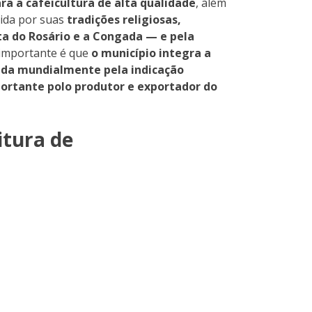
ra a cafeicultura de alta qualidade
, além
cida por suas
tradições religiosas,
sta do Rosário e a Congada — e pela
 importante é que
o município integra a
cida mundialmente pela indicação
portante polo produtor e exportador do
itura de