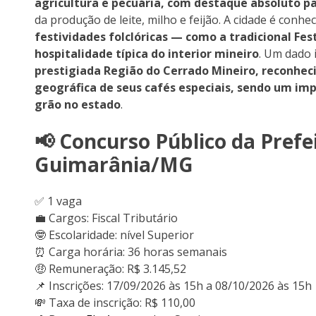
agricultura e pecuária, com destaque absoluto pa
da produção de leite, milho e feijão. A cidade é conhe
festividades folclóricas — como a tradicional Fe
hospitalidade típica do interior mineiro
. Um dado
prestigiada Região do Cerrado Mineiro, reconhe
geográfica de seus cafés especiais, sendo um im
grão no estado
.
📢 Concurso Público da Prefe
Guimarânia/MG
✅ 1 vaga
💼 Cargos: Fiscal Tributário
🤓 Escolaridade: nível Superior
⏰ Carga horária: 36 horas semanais
🤑 Remuneração: R$ 3.145,52
📌 Inscrições: 17/09/2026 às 15h a 08/10/2026 às 15h
💸 Taxa de inscrição: R$ 110,00