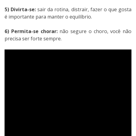
5) Divirta-se:
sair da rotina, distrair, fazer o que gosta
é importante para manter o equilíbrio.
6) Permita-se chorar:
não segure o choro, você não
precisa ser forte sempre.