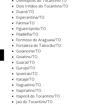
Divinópolis do Tocantins/TO
Dois Irmãos do Tocantins/TO
Dueré/TO
Esperantina/TO
Fátima/TO
Figueirópolis/TO
Filadélfia/TO
Formoso do Araguaia/TO
Fortaleza do Tabocão/TO
Goianorte/TO
Goiatins/TO
Guaraí/TO
Gurupi/TO
Ipueiras/TO
Itacajá/TO
Itaguatins/TO
Itapiratins/TO
Itaporã do Tocantins/TO
Jaú do Tocantins/TO