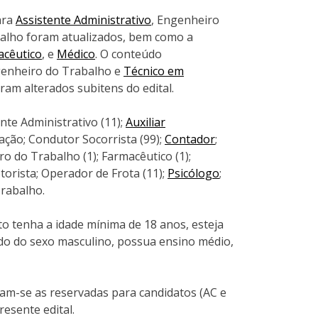
ara
Assistente Administrativo
, Engenheiro
balho foram atualizados, bem como a
acêutico
, e
Médico
. O conteúdo
genheiro do Trabalho e
Técnico em
m alterados subitens do edital.
ente Administrativo (11);
Auxiliar
lação; Condutor Socorrista (99);
Contador
;
o do Trabalho (1); Farmacêutico (1);
torista; Operador de Frota (11);
Psicólogo
;
rabalho.
to tenha a idade mínima de 18 anos, esteja
ndo do sexo masculino, possua ensino médio,
am-se as reservadas para candidatos (AC e
esente edital.