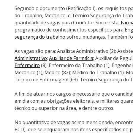
Segundo o documento (Retificação I), os requisitos p
do Trabalho, Mecânico, e Técnico Segurança do Tra
quantidade de vagas para Condutor Socorrista,
Farm
programático de conhecimentos específicos para En
segurança do trabalho
sofreu mudanças. Também fora
As vagas são para: Analista Administrativo (2); Assist
Administrativo
;
Auxiliar de Farmácia
; Auxiliar de Regu
Enfermeiro
(8); Enfermeiro do Trabalho (1); Engenheir
Mecânico (1); Médico (82); Médico do Trabalho (1); Mo
Técnico de Enfermagem (63); Técnico Segurança do T
A fim de atuar nos cargos é necessário que o candida
em dia com as obrigações eleitorais, e militares qua
técnico ou superior na área, e dentre outros.
No quantitativo de vagas acima mencionado, encontr
PCD), que se enquadram nos itens especificados no pr