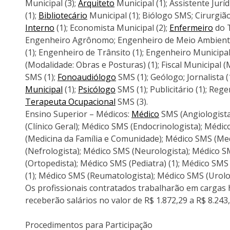
Municipal (3);
Arquiteto
Municipal (1); Assistente Juríd
(1);
Bibliotecário
Municipal (1); Biólogo SMS; Cirurgiã
Interno
(1); Economista Municipal (2);
Enfermeiro
do T
Engenheiro Agrônomo; Engenheiro de Meio Ambiente
(1); Engenheiro de Trânsito (1); Engenheiro Municipal
(Modalidade: Obras e Posturas) (1); Fiscal Municipal (
SMS (1);
Fonoaudiólogo
SMS (1); Geólogo; Jornalista (
Municipal
(1);
Psicólogo
SMS (1); Publicitário (1); Re
Terapeuta Ocupacional
SMS (3).
Ensino Superior – Médicos:
Médico
SMS (Angiologista
(Clínico Geral); Médico SMS (Endocrinologista); Médi
(Medicina da Família e Comunidade); Médico SMS (Med
(Nefrologista); Médico SMS (Neurologista); Médico S
(Ortopedista); Médico SMS (Pediatra) (1); Médico SMS
(1); Médico SMS (Reumatologista); Médico SMS (Urolo
Os profissionais contratados trabalharão em cargas 
receberão salários no valor de R$ 1.872,29 a R$ 8.243
Procedimentos para Participação