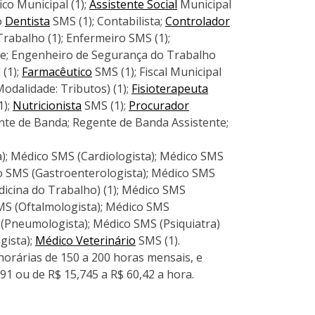
ico Municipal (1);
Assistente Social
Municipal
o
Dentista
SMS (1); Contabilista;
Controlador
rabalho (1); Enfermeiro SMS (1);
; Engenheiro de Segurança do Trabalho
 (1);
Farmacêutico
SMS (1); Fiscal Municipal
Modalidade: Tributos) (1);
Fisioterapeuta
1);
Nutricionista
SMS (1);
Procurador
gente de Banda; Regente de Banda Assistente;
); Médico SMS (Cardiologista); Médico SMS
co SMS (Gastroenterologista); Médico SMS
icina do Trabalho) (1); Médico SMS
MS (Oftalmologista); Médico SMS
 (Pneumologista); Médico SMS (Psiquiatra)
gista);
Médico Veterinário
SMS (1).
horárias de 150 a 200 horas mensais, e
,91 ou de R$ 15,745 a R$ 60,42 a hora.