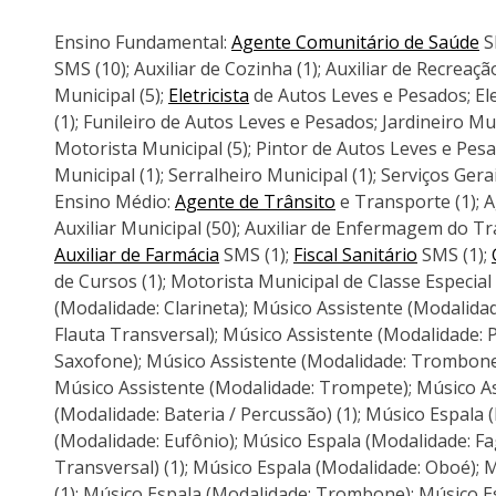
Ensino Fundamental:
Agente Comunitário de Saúde
S
SMS (10); Auxiliar de Cozinha (1); Auxiliar de Recreaçã
Municipal (5);
Eletricista
de Autos Leves e Pesados; Ele
(1); Funileiro de Autos Leves e Pesados; Jardineiro Mun
Motorista Municipal (5); Pintor de Autos Leves e Pesad
Municipal (1); Serralheiro Municipal (1); Serviços Gera
Ensino Médio:
Agente de Trânsito
e Transporte (1); A
Auxiliar Municipal (50); Auxiliar de Enfermagem do Tr
Auxiliar de Farmácia
SMS (1);
Fiscal Sanitário
SMS (1);
de Cursos (1); Motorista Municipal de Classe Especia
(Modalidade: Clarineta); Músico Assistente (Modalida
Flauta Transversal); Músico Assistente (Modalidade: 
Saxofone); Músico Assistente (Modalidade: Trombone
Músico Assistente (Modalidade: Trompete); Músico As
(Modalidade: Bateria / Percussão) (1); Músico Espala (
(Modalidade: Eufônio); Músico Espala (Modalidade: Fa
Transversal) (1); Músico Espala (Modalidade: Oboé);
(1); Músico Espala (Modalidade: Trombone); Músico E