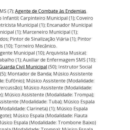
MS (7);
Agente de Combate às Endemias
o Infantil; Carpinteiro Municipal (1); Coveiro
tricista Municipal (1); Encanador Municipal
icipal (1); Marceneiro Municipal (1);
os; Pintor de Sinalização Viária (1); Pintor
is (10); Torneiro Mecânico.
gente Municipal (10); Arquivista Musical;
abalho (1); Auxiliar de Enfermagem SMS (10);
Guarda Civil Municipal
(50); Instrutor Social
l (5); Montador de Banda; Músico Assistente
de: Eufônio); Músico Assistente (Modalidade:
Percussão); Músico Assistente (Modalidade:
); Músico Assistente (Modalidade: Trompa);
sistente (Modalidade: Tuba); Músico Espala
Modalidade: Clarineta) (1); Músico Espala
gote); Músico Espala (Modalidade: Flauta
 Músico Espala (Modalidade: Trombone Baixo)
spala (Modalidade: Trompa); Músico Espala