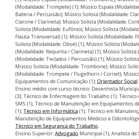
(Modalidade: Trompete) (1); Músico Espala (Modalidad
Bateria / Percussão); Músico Solista (Modalidade: Clar
Clarone / Clarineta); Músico Solista (Modalidade: Cont
Solista (Modalidade: Eufônio); Músico Solista (Modalid
Flauta Transversal) (1); Músico Solista (Modalidade: F
Solista (Modalidade: Oboé) (1); Músico Solista (Modali
(Modalidade: Requinta / Clarineta) (1); Músico Solista
(Modalidade: Teclados / Percussão) (1); Músico Solist
Músico Solista (Modalidade: Trombone); Músico Solist
(Modalidade: Trompete / Flugelhorn / Cornet); Músico
Equipamentos de Comunicação (1);
Orientador Social
Ensino médio com curso técnico: Desenhista Municipal 
(3); Técnico de Enfermagem do Trabalho (1); Técnic
SMS (1); Técnico de Manutenção em Equipamentos de 
(1);
Técnico em Informática
(1); Técnico em Manutençã
Manutenção de Equipamentos Médicos e Odontológico
Técnico em Segurança do Trabalho
.
Ensino Superior:
Advogado
Municipal (1); Analista de 