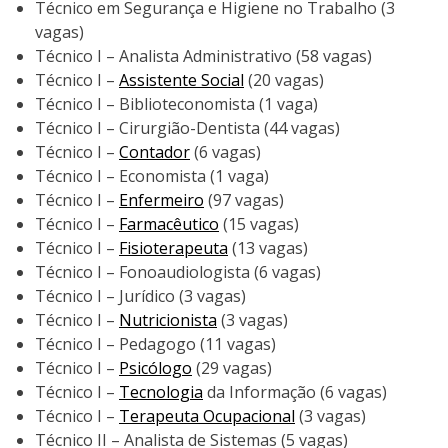
Técnico em Segurança e Higiene no Trabalho (3
vagas)
Técnico I – Analista Administrativo (58 vagas)
Técnico I –
Assistente Social
(20 vagas)
Técnico I – Biblioteconomista (1 vaga)
Técnico I – Cirurgião-Dentista (44 vagas)
Técnico I –
Contador
(6 vagas)
Técnico I – Economista (1 vaga)
Técnico I –
Enfermeiro
(97 vagas)
Técnico I –
Farmacêutico
(15 vagas)
Técnico I –
Fisioterapeuta
(13 vagas)
Técnico I – Fonoaudiologista (6 vagas)
Técnico I – Jurídico (3 vagas)
Técnico I –
Nutricionista
(3 vagas)
Técnico I – Pedagogo (11 vagas)
Técnico I –
Psicólogo
(29 vagas)
Técnico I –
Tecnologia
da Informação (6 vagas)
Técnico I –
Terapeuta Ocupacional
(3 vagas)
Técnico II – Analista de Sistemas (5 vagas)