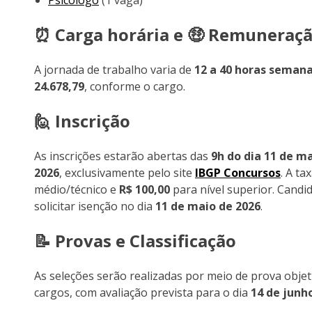
Psicólogo
(1 vaga)
⏰ Carga horária e 🤑 Remuneraç
A jornada de trabalho varia de
12 a 40 horas semana
24.678,79
, conforme o cargo.
🙋 Inscrição
As inscrições estarão abertas das
9h do dia 11 de m
2026
, exclusivamente pelo site
IBGP Concursos
. A ta
médio/técnico e
R$ 100,00
para nível superior. Cand
solicitar isenção no dia
11 de maio de 2026
.
📝 Provas e Classificação
As seleções serão realizadas por meio de prova objet
cargos, com avaliação prevista para o dia
14 de junh