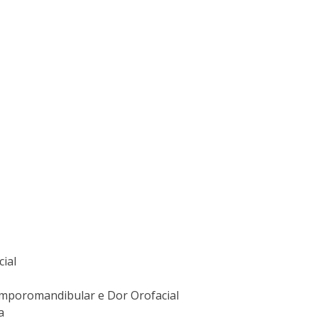
cial
emporomandibular e Dor Orofacial
a