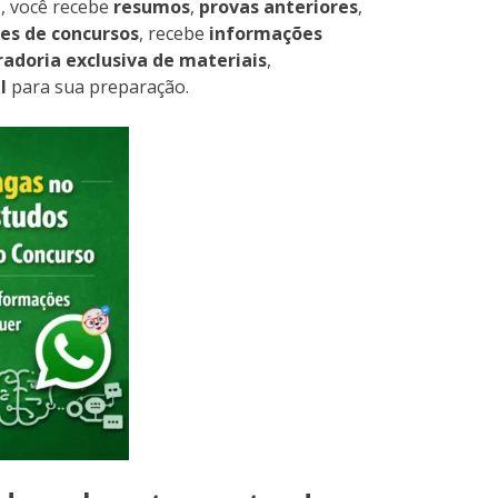
p
, você recebe
resumos
,
provas anteriores
,
es de concursos
, recebe
informações
radoria exclusiva de materiais
,
l
para sua preparação.