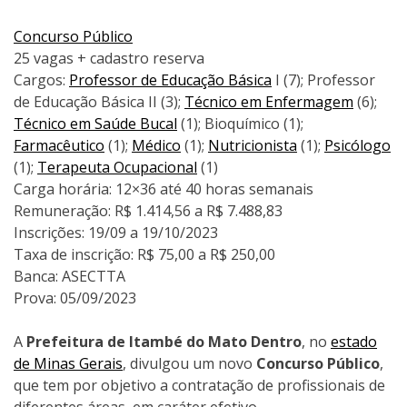
Concurso Público
25 vagas + cadastro reserva
Cargos:
Professor de Educação Básica
I (7); Professor
de Educação Básica II (3);
Técnico em Enfermagem
(6);
Técnico em Saúde Bucal
(1); Bioquímico (1);
Farmacêutico
(1);
Médico
(1);
Nutricionista
(1);
Psicólogo
(1);
Terapeuta Ocupacional
(1)
Carga horária: 12×36 até 40 horas semanais
Remuneração: R$ 1.414,56 a R$ 7.488,83
Inscrições: 19/09 a 19/10/2023
Taxa de inscrição: R$ 75,00 a R$ 250,00
Banca: ASECTTA
Prova: 05/09/2023
A
Prefeitura de Itambé do Mato Dentro
, no
estado
de Minas Gerais
, divulgou um novo
Concurso Público
,
que tem por objetivo a contratação de profissionais de
diferentes áreas, em caráter efetivo.