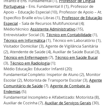
Infantil e Ens. Fundamental (1),
Professor de Língua
Portuguesa
– Ens. Fundamental II (1), Professor de
Apoio – Educação Especial (10), Professor de Apoio – At.
Específico Braille e/ou Libras (1),
Professor de Educação
Especial
– Sala de Recursos Multifuncional (4);
Médio/técnico:
Assistente Administrativo
(15),
Entrevistador Social (3),
Técnico em Contabilidade
(1),
Técnico em Informática
(1), Técnico em Laboratório (1),
Visitador Domiciliar (3), Agente de Vigilância Sanitária
(2), Atendente de Saúde (4), Auxiliar de Saúde Bucal (3),
Técnico em Enfermagem
(7),
Técnico em Saúde Bucal
(3),
Técnico em Radiologia
(1);
Médio Educação: Educador Infantil (20);
Fundamental Completo: Inspetor de Aluno (2), Monitor
Escolar (2), Motorista de Transporte Escolar (3),
Agente
Comunitário de Saúde
(7),
Agente de Combate às
Endemias
(5);
Fundamental Incompleto e Alfabetizado: Motorista (8),
Auxiliar de Cozinha (7),
Auxiliar de Serviços Gerais
(30),