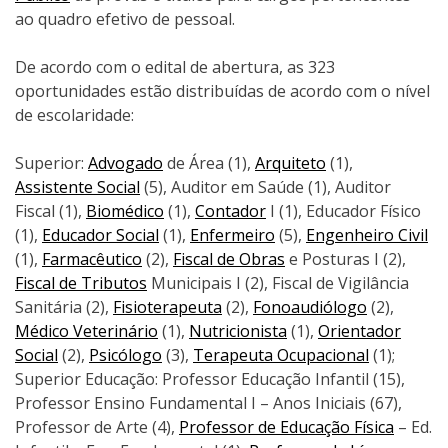
ao quadro efetivo de pessoal.
De acordo com o edital de abertura, as 323
oportunidades estão distribuídas de acordo com o nível
de escolaridade:
Superior:
Advogado
de Área (1),
Arquiteto
(1),
Assistente Social
(5), Auditor em Saúde (1), Auditor
Fiscal (1),
Biomédico
(1),
Contador
I (1), Educador Físico
(1),
Educador Social
(1),
Enfermeiro
(5),
Engenheiro Civil
(1),
Farmacêutico
(2),
Fiscal de Obras
e Posturas I (2),
Fiscal de Tributos
Municipais I (2), Fiscal de Vigilância
Sanitária (2),
Fisioterapeuta
(2),
Fonoaudiólogo
(2),
Médico Veterinário
(1),
Nutricionista
(1),
Orientador
Social
(2),
Psicólogo
(3),
Terapeuta Ocupacional
(1);
Superior Educação: Professor Educação Infantil (15),
Professor Ensino Fundamental I – Anos Iniciais (67),
Professor de Arte (4),
Professor de Educação Física
– Ed.