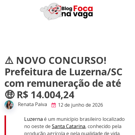
Skip
to
content
⚠️ NOVO CONCURSO!
Prefeitura de Luzerna/SC
com remuneração de até
🤑 R$ 14.004,24
Renata Paiva
12 de junho de 2026
Luzerna
é um município brasileiro localizado
no oeste de
Santa Catarina
, conhecido pela
produção agrícola e pela qualidade de vida.