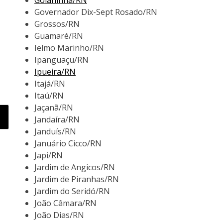
Goianinha/RN
Governador Dix-Sept Rosado/RN
Grossos/RN
Guamaré/RN
Ielmo Marinho/RN
Ipanguaçu/RN
Ipueira/RN
Itajá/RN
Itaú/RN
Jaçanã/RN
Jandaíra/RN
Janduís/RN
Januário Cicco/RN
Japi/RN
Jardim de Angicos/RN
Jardim de Piranhas/RN
Jardim do Seridó/RN
João Câmara/RN
João Dias/RN