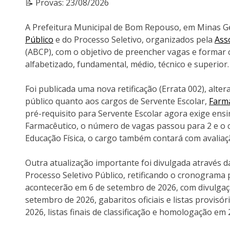
📝 Provas: 23/08/2026
A Prefeitura Municipal de Bom Repouso, em Minas Ger
Público
e do Processo Seletivo, organizados pela
Ass
(ABCP), com o objetivo de preencher vagas e formar 
alfabetizado, fundamental, médio, técnico e superior.
Foi publicada uma nova retificação (Errata 002), alte
público quanto aos cargos de Servente Escolar,
Farm
pré-requisito para Servente Escolar agora exige ens
Farmacêutico, o número de vagas passou para 2 e o c
Educação Física, o cargo também contará com avaliaçã
Outra atualização importante foi divulgada através da
Processo Seletivo Público, retificando o cronograma p
acontecerão em 6 de setembro de 2026, com divulgaç
setembro de 2026, gabaritos oficiais e listas provisó
2026, listas finais de classificação e homologação em