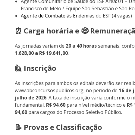
Agente Comunitário de Saúde do ESF Área: 01 – Un
Francisco de Melo / Equipe São Sebastião e São Ro
Agente de Combate às Endemias
do ESF (4 vagas)
⏰ Carga horária e 🤑 Remuneraç
As jornadas variam de
20 a 40 horas
semanais, confo
1.628,00 a R$ 19.641,00
.
🙋 Inscrição
As inscrições para ambos os editais deverão ser reali
www.abconcursospublicos.org, no período de
16 de j
julho de 2026
. A taxa de inscrição varia conforme o n
fundamental,
R$ 94,60
para nível médio/técnico e
R$ 
94,60
para cargos do Processo Seletivo Público.
📝 Provas e Classificação