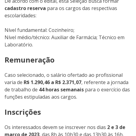
De acordo com o edital, esta Seleção busca formar
cadastro reserva
para os cargos das respectivas
escolaridades:
Nível fundamental: Cozinheiro;
Nível médio/técnico: Auxiliar de Farmácia; Técnico em
Laboratório.
Remuneração
Caso selecionado, o salário ofertado ao profissional
varia de
R$ 1.290,46 a R$ 2.371,07
, referente a jornada
de trabalho de
44 horas semanais
para o exercício das
funções estipuladas aos cargos.
Inscrições
Os interessados devem se inscrever nos dias
2 e 3 de
março de 2023
, das 8h às 10h30 e das 13h30 às 16h,