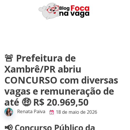
Skip
to
content
🚨 Prefeitura de
Xambrê/PR abriu
CONCURSO com diversas
vagas e remuneração de
até 🤑 R$ 20.969,50
Renata Paiva
18 de maio de 2026
📢 Concurso Público da